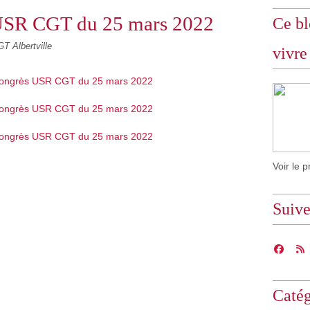
USR CGT du 25 mars 2022
Ce bl
T Albertville
vivre
Voir le p
Suiv
Catég