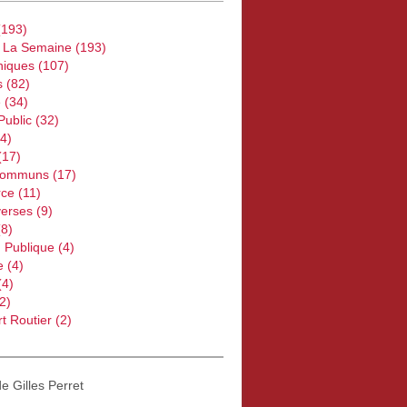
193)
e La Semaine
(193)
iques
(107)
s
(82)
e
(34)
Public
(32)
4)
(17)
Communs
(17)
ce
(11)
verses
(9)
8)
 Publique
(4)
e
(4)
(4)
2)
t Routier
(2)
de Gilles Perret