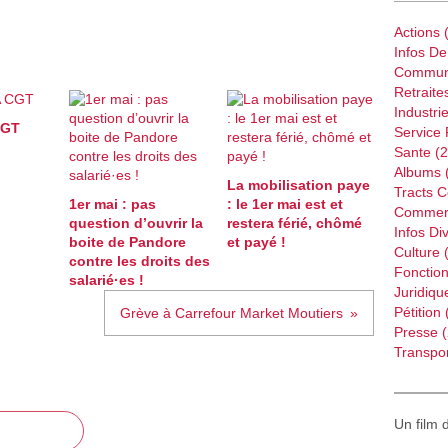
Actions
(
Infos D
Commun
Retraite
Industri
CGT
Service 
Sante
(2
Albums
La mobilisation paye
Tracts 
1er mai : pas
: le 1er mai est et
Commer
question d’ouvrir la
restera férié, chômé
Infos Di
boite de Pandore
et payé !
Culture
(
contre les droits des
Fonction
salarié·es !
Juridiqu
Pétition
Grève à Carrefour Market Moutiers
Presse
(
Transpor
Un film 