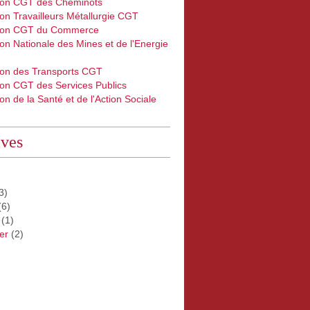
ion CGT des Cheminots
on Travailleurs Métallurgie CGT
ion CGT du Commerce
on Nationale des Mines et de l'Energie
ion des Transports CGT
ion CGT des Services Publics
on de la Santé et de l'Action Sociale
ives
3)
(6)
(1)
er
(2)