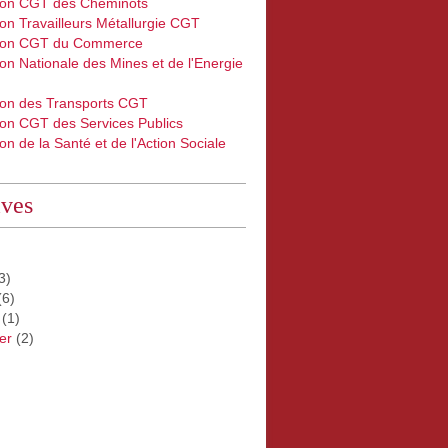
ion CGT des Cheminots
on Travailleurs Métallurgie CGT
ion CGT du Commerce
on Nationale des Mines et de l'Energie
ion des Transports CGT
ion CGT des Services Publics
on de la Santé et de l'Action Sociale
ives
3)
(6)
(1)
er
(2)