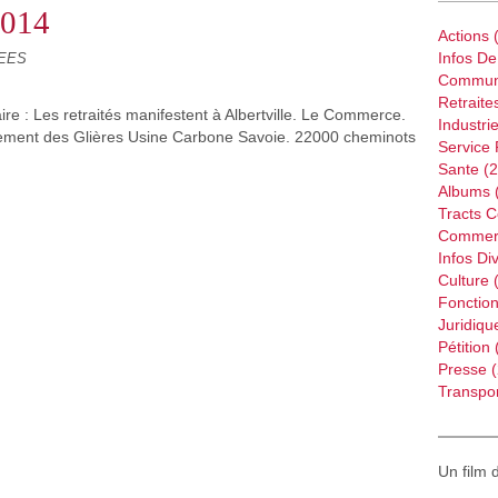
2014
Actions
(
Infos D
LEES
Commun
Retraite
e : Les retraités manifestent à Albertville. Le Commerce.
Industri
ment des Glières Usine Carbone Savoie. 22000 cheminots
Service 
Sante
(2
Albums
Tracts 
Commer
Infos Di
Culture
(
Fonction
Juridiqu
Pétition
Presse
(
Transpor
Un film 