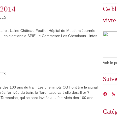
n 2014
Ce bl
LEES
vivre
re : Usine Château Feuillet Hôpital de Moutiers Journée
n Les élections à SPIE Le Commerce Les Cheminots - infos
Voir le p
LEES
Suiv
és des 100 ans du train Les cheminots CGT ont tiré le signal
s l’arrivée du train, la Tarentaise va-t-elle déraill er ?
arentaise, qui se sont invités aux festivités des 100 ans...
Catég