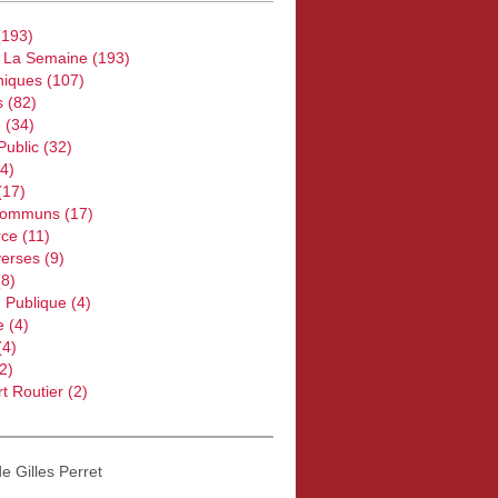
193)
e La Semaine
(193)
iques
(107)
s
(82)
e
(34)
Public
(32)
4)
(17)
Communs
(17)
ce
(11)
verses
(9)
8)
 Publique
(4)
e
(4)
(4)
2)
t Routier
(2)
de Gilles Perret