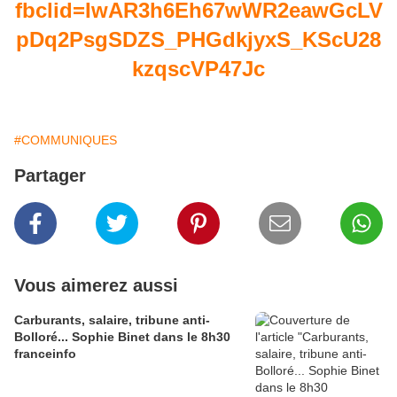
fbclid=IwAR3h6Eh67wWR2eawGcLV
pDq2PsgSDZS_PHGdkjyxS_KScU28
kzqscVP47Jc
#COMMUNIQUES
Partager
Vous aimerez aussi
Carburants, salaire, tribune anti-
Bolloré... Sophie Binet dans le 8h30
franceinfo