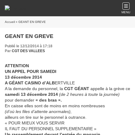
MENU
Accueil
» GEANT EN GREVE
GEANT EN GREVE
Publié le 12/12/2014 à 17:18
Par
CGT DES VALLEES
ATTENTION
UN APPEL POUR SAMEDI
13 décembre 2014
A GÉANT CASINO d’ALB
ERTVILLE
A la demande du personnel, la
CGT GÉANT
appelle à la grève ce
samedi 13 décembre
2014
(de 2 heures à toute la journée)
pour demander
« des bras ».
En caisse elles sont de moins en moins nombreuses
(d’où les files d’attente anormales),
ailleurs on tire sur le personnel à outrance.
« POUR MIEUX VOUS SERVIR
IL FAUT DU PERSONNEL SUPPLEMENTAIRE »
Un rassemblement devant l’entrée du magasin