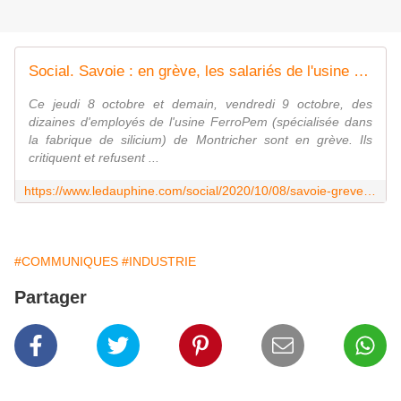
Social. Savoie : en grève, les salariés de l'usine FerroPem refusent le plan de restructuration
Ce jeudi 8 octobre et demain, vendredi 9 octobre, des
dizaines d'employés de l'usine FerroPem (spécialisée dans
la fabrique de silicium) de Montricher sont en grève. Ils
critiquent et refusent ...
https://www.ledauphine.com/social/2020/10/08/savoie-greve-salaries-usine-ferropem-refusent-le-plan-de-restructuration-montricher-et-chateaufeuillet
#COMMUNIQUES
#INDUSTRIE
Partager