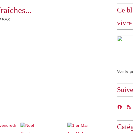
raîches...
Ce bl
LLEES
vivre
Voir le p
Suiv
Catég