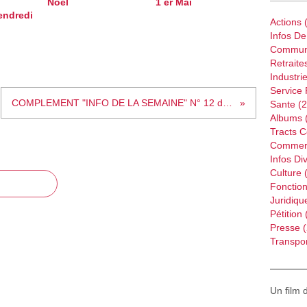
Noel
1 er Mai
endredi
Actions
(
Infos D
Commun
Retraite
Industri
Service 
COMPLEMENT "INFO DE LA SEMAINE" N° 12 du 25 mars 2012
Sante
(2
Albums
Tracts 
Commer
Infos Di
Culture
(
Fonction
Juridiqu
Pétition
Presse
(
Transpor
Un film 