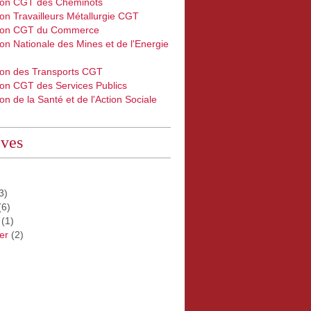
ion CGT des Cheminots
on Travailleurs Métallurgie CGT
ion CGT du Commerce
on Nationale des Mines et de l'Energie
ion des Transports CGT
ion CGT des Services Publics
on de la Santé et de l'Action Sociale
ives
3)
(6)
(1)
er
(2)