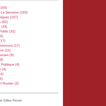
193)
e La Semaine
(193)
iques
(107)
s
(82)
e
(34)
Public
(32)
4)
(17)
Communs
(17)
ce
(11)
verses
(9)
8)
 Publique
(4)
e
(4)
(4)
2)
t Routier
(2)
de Gilles Perret