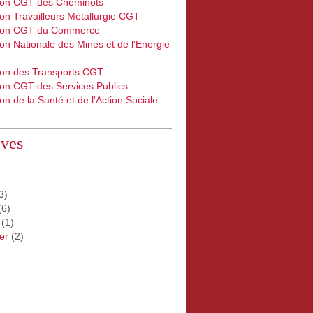
ion CGT des Cheminots
on Travailleurs Métallurgie CGT
ion CGT du Commerce
on Nationale des Mines et de l'Energie
ion des Transports CGT
ion CGT des Services Publics
on de la Santé et de l'Action Sociale
ives
3)
(6)
(1)
er
(2)