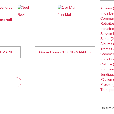
Actions
(
Infos D
Noel
1 er Mai
Commun
endredi
Retraite
Industri
Service 
Sante
(2
Albums
Tracts 
EMAINE !!
Grève Usine d'UGINE-MAI-68
Commer
Infos Di
Culture
(
Fonction
Juridiqu
Pétition
Presse
(
Transpor
Un film 