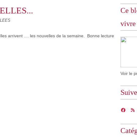
LLES...
Ce bl
LLEES
vivre
elles arrivent .... les nouvelles de la semaine. Bonne lecture
Voir le p
Suiv
Catég