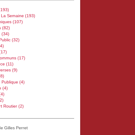
193)
e La Semaine
(193)
iques
(107)
s
(82)
e
(34)
Public
(32)
4)
(17)
Communs
(17)
ce
(11)
verses
(9)
8)
 Publique
(4)
e
(4)
(4)
2)
t Routier
(2)
de Gilles Perret