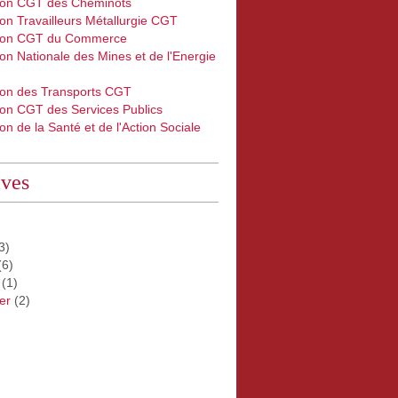
ion CGT des Cheminots
on Travailleurs Métallurgie CGT
ion CGT du Commerce
on Nationale des Mines et de l'Energie
ion des Transports CGT
ion CGT des Services Publics
on de la Santé et de l'Action Sociale
ives
3)
(6)
(1)
er
(2)