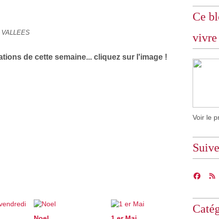
Ce bl
S VALLEES
vivre
ations de cette semaine... cliquez sur l'image !
Voir le p
Suiv
Catég
Noel
1 er Mai