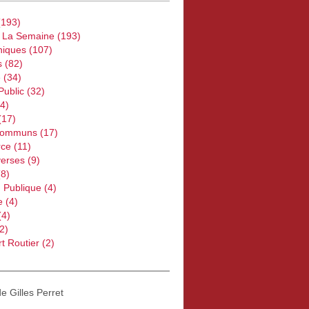
193)
e La Semaine
(193)
iques
(107)
s
(82)
e
(34)
Public
(32)
4)
(17)
Communs
(17)
ce
(11)
verses
(9)
8)
 Publique
(4)
e
(4)
(4)
2)
t Routier
(2)
de Gilles Perret