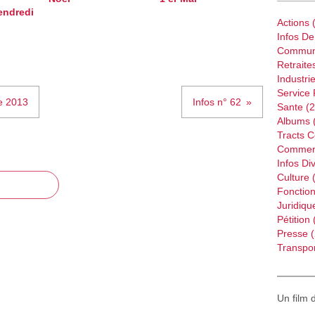
endredi
Actions
(
Infos D
Commun
Retraite
Industri
Service 
e 2013
Infos n° 62
Sante
(2
Albums
Tracts 
Commer
Infos Di
Culture
(
Fonction
Juridiqu
Pétition
Presse
(
Transpor
Un film 