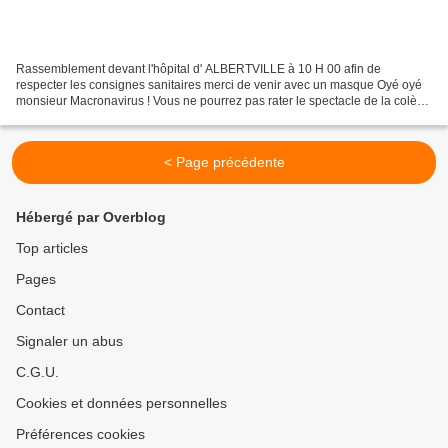
Rassemblement devant l'hôpital d' ALBERTVILLE à 10 H 00 afin de
respecter les consignes sanitaires merci de venir avec un masque Oyé oyé
monsieur Macronavirus ! Vous ne pourrez pas rater le spectacle de la colère!
Il se jouera le 16 Juin dans toute la...
< Page précédente
Hébergé par Overblog
Top articles
Pages
Contact
Signaler un abus
C.G.U.
Cookies et données personnelles
Préférences cookies