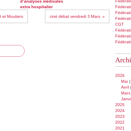
0
Fédérat
d’analyses médicales
0
extra hospitalier
Fédérati
s
Fédérat
t et Moutiers
ciné débat vendredi 3 Mars
i
Fédérati
g
CGT
n
Fédérat
a
Fédérat
t
Fédérati
u
r
Arch
e
s
,
2026
c
Mai
(
e
Avril
t
Mars
t
Janvi
e
2025
p
2024
é
2023
t
2022
i
2021
t