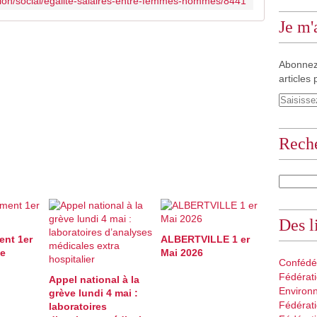
tion/social/egalite-salaires-entre-femmes-hommes/8441
o
n
Je m
Q
u
a
Abonnez
n
articles 
d
e
l
l
Rech
e
a
t
t
e
i
Des l
n
nt 1er
ALBERTVILLE 1 er
d
le
Mai 2026
r
Confédé
a
Fédérati
Appel national à la
5
Environ
grève lundi 4 mai :
0
Fédérati
laboratoires