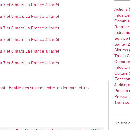
Actions
(
Infos D
Commun
Retraite
Industri
Service 
Sante
(2
Albums
Tracts 
Commer
Infos Di
Culture
(
Fonction
Juridiqu
Aidez-moi
Pétition
Presse
(
P
Transpor
é
t
i
t
Un film 
i