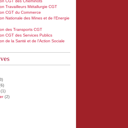
ion CGT des Cheminots
on Travailleurs Métallurgie CGT
ion CGT du Commerce
on Nationale des Mines et de l'Energie
ion des Transports CGT
ion CGT des Services Publics
on de la Santé et de l'Action Sociale
ives
3)
(6)
(1)
er
(2)