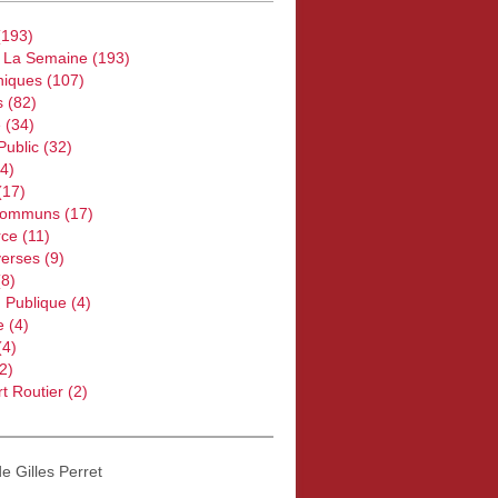
193)
e La Semaine
(193)
iques
(107)
s
(82)
e
(34)
Public
(32)
4)
(17)
Communs
(17)
ce
(11)
verses
(9)
8)
 Publique
(4)
e
(4)
 à faire avancer ce combat : Egalité des salaires entre les
(4)
2)
t Routier
(2)
de Gilles Perret