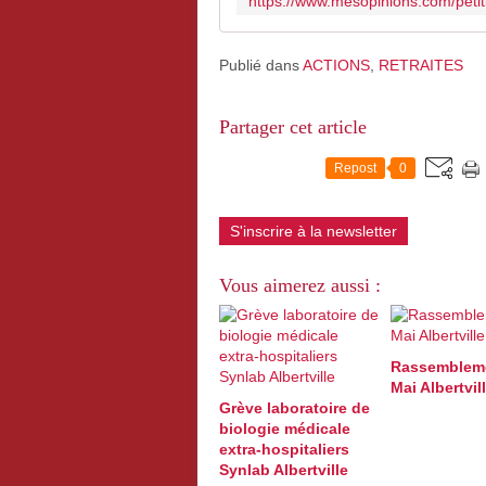
https://www.mesopinions.com/peti
Publié dans
ACTIONS
,
RETRAITES
Partager cet article
Repost
0
S'inscrire à la newsletter
Vous aimerez aussi :
Rassembleme
Mai Albertvil
Grève laboratoire de
biologie médicale
extra-hospitaliers
Synlab Albertville