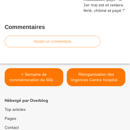
Commentaires
Ajouter un commentaire
< Semaine de
Réorganisation des
commémoration du 60ème
Urgences Centre hospitalier
anniversaire de
Albertville Moûtiers >
l'indépendance de l'Algérie
Hébergé par Overblog
Top articles
Pages
Contact