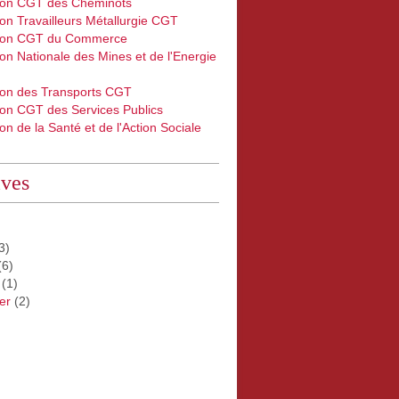
ion CGT des Cheminots
on Travailleurs Métallurgie CGT
ion CGT du Commerce
on Nationale des Mines et de l'Energie
ion des Transports CGT
ion CGT des Services Publics
on de la Santé et de l'Action Sociale
ives
3)
(6)
(1)
er
(2)