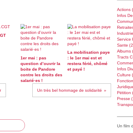
Actions
(
Infos D
Commun
Retraite
Industri
CGT
Service 
Sante
(2
Albums
La mobilisation paye
Tracts 
1er mai : pas
: le 1er mai est et
Commer
question d’ouvrir la
restera férié, chômé
Infos Di
boite de Pandore
et payé !
contre les droits des
Culture
(
salarié·es !
Fonction
Juridiqu
r
Un très bel hommage de solidarité
Pétition
Presse
(
Transpor
Un film 