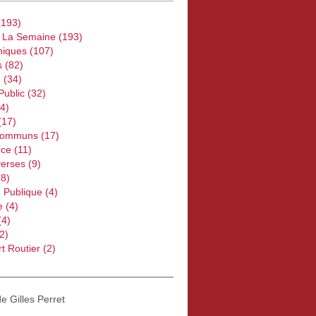
193)
e La Semaine
(193)
iques
(107)
s
(82)
e
(34)
Public
(32)
4)
(17)
Communs
(17)
ce
(11)
verses
(9)
8)
 Publique
(4)
e
(4)
(4)
2)
t Routier
(2)
de Gilles Perret