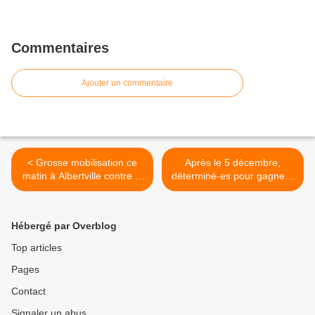
Commentaires
Ajouter un commentaire
< Grosse mobilisation ce
Après le 5 décembre,
matin à Albertville contre la
déterminé-es pour gagner !
réforme de retraites
MANIFESTATION LE 10
DÉCEMBRE 14 H PLACE
DU PALAIS DE JUSTICE
Hébergé par Overblog
CHAMBÉRY >
Top articles
Pages
Contact
Signaler un abus