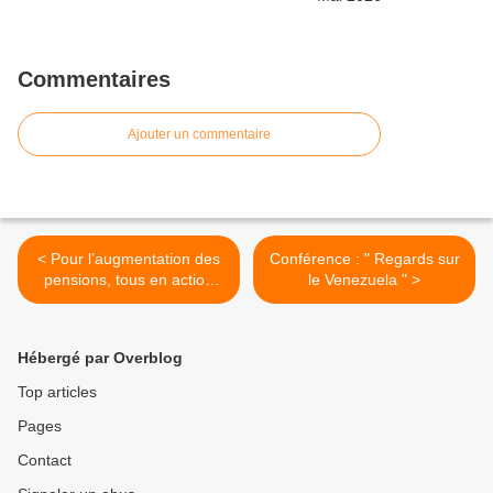
Commentaires
Ajouter un commentaire
< Pour l’augmentation des
Conférence : " Regards sur
pensions, tous en action
le Venezuela " >
Mardi 8 Octobre 10 H
devant la Mairie Albertville
Hébergé par Overblog
Top articles
Pages
Contact