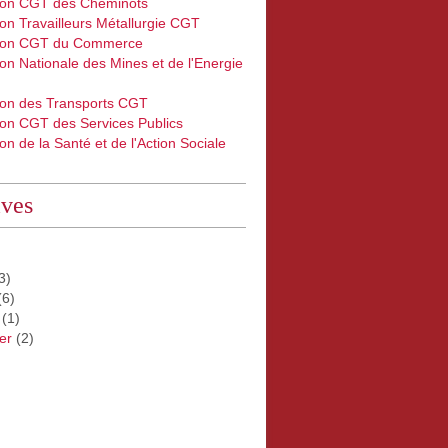
ion CGT des Cheminots
on Travailleurs Métallurgie CGT
ion CGT du Commerce
on Nationale des Mines et de l'Energie
ion des Transports CGT
ion CGT des Services Publics
on de la Santé et de l'Action Sociale
ives
3)
(6)
(1)
er
(2)