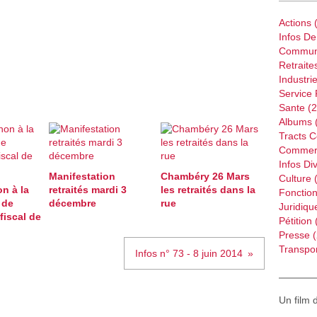
Actions
(
Infos D
Commun
Retraite
Industri
Service 
Sante
(2
Albums
Tracts 
Commer
Infos Di
Manifestation
Chambéry 26 Mars
Culture
(
on à la
retraités mardi 3
les retraités dans la
Fonction
 de
décembre
rue
Juridiqu
fiscal de
Pétition
Presse
(
Transpor
Infos n° 73 - 8 juin 2014
Un film 