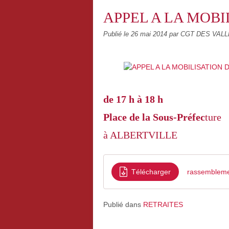
APPEL A LA MOBI
Publié le
26 mai 2014
par CGT DES VAL
de 17 h à 18 h
Place de la Sous-Préfec
ture
à ALBERTVILLE
Télécharger
rassemblemen
Publié dans
RETRAITES