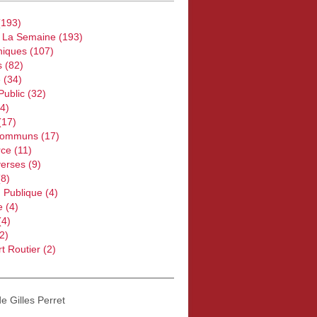
193)
e La Semaine
(193)
iques
(107)
s
(82)
e
(34)
Public
(32)
4)
(17)
Communs
(17)
ce
(11)
verses
(9)
8)
 Publique
(4)
e
(4)
(4)
2)
t Routier
(2)
de Gilles Perret