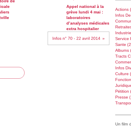
toire de
icale
Appel national à la
Actions
(
liers
grève lundi 4 mai :
Infos D
ville
laboratoires
Commun
d’analyses médicales
Retraite
extra hospitalier
Industri
Infos n° 70 - 22 avril 2014
Service 
Sante
(2
Albums
Tracts 
Commer
Infos Di
Culture
(
Fonction
Juridiqu
Pétition
Presse
(
Transpor
Un film 