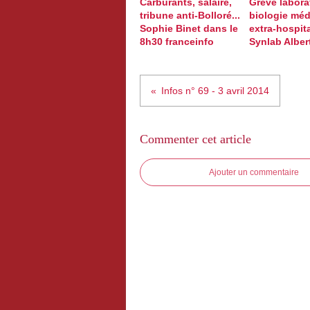
Carburants, salaire,
Grève labora
tribune anti-Bolloré...
biologie méd
Sophie Binet dans le
extra-hospita
8h30 franceinfo
Synlab Albert
Infos n° 69 - 3 avril 2014
Commenter cet article
Ajouter un commentaire