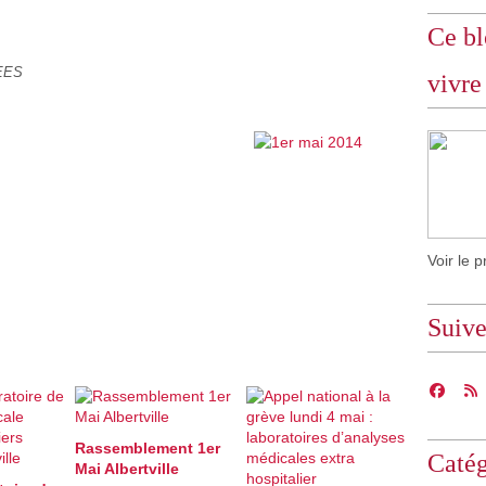
Ce bl
EES
vivre
Voir le p
Suiv
Rassemblement 1er
Catég
Mai Albertville