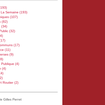
193)
e La Semaine
(193)
iques
(107)
s
(82)
e
(34)
Public
(32)
4)
(17)
Communs
(17)
ce
(11)
verses
(9)
8)
 Publique
(4)
e
(4)
(4)
2)
t Routier
(2)
de Gilles Perret