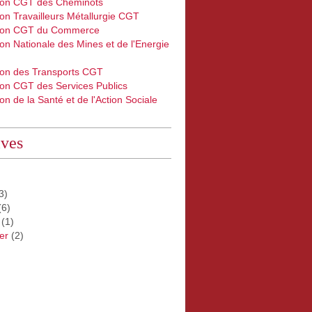
ion CGT des Cheminots
on Travailleurs Métallurgie CGT
ion CGT du Commerce
on Nationale des Mines et de l'Energie
ion des Transports CGT
ion CGT des Services Publics
on de la Santé et de l'Action Sociale
ives
3)
(6)
(1)
er
(2)